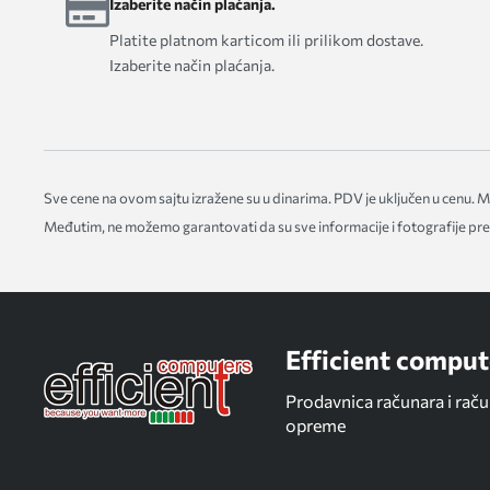
Izaberite način plaćanja.
Platite platnom karticom ili prilikom dostave.
Izaberite način plaćanja.
Sve cene na ovom sajtu izražene su u dinarima. PDV je uključen u cenu.
Međutim, ne možemo garantovati da su sve informacije i fotografije pred
Efficient comput
Prodavnica računara i rač
opreme