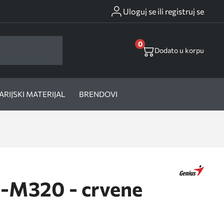
Uloguj se ili registruj se
0
Dodato u korpu
RIJSKI MATERIJAL
BRENDOVI
S-M320 - crvene