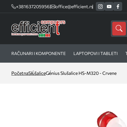
+381637205956
|
office@efficient.rs
RAČUNARI I KOMPONENTE
LAPTOPOVI I TABLETI
Početna
Slušalice
Genius Slušalice HS-M320 - Crvene