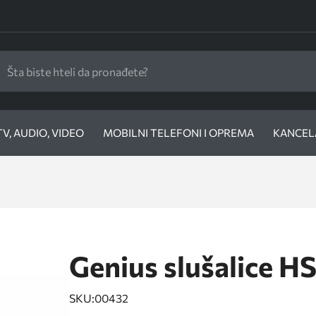
TV, AUDIO, VIDEO
MOBILNI TELEFONI I OPREMA
KANCELA
Genius slušalice H
SKU:
00432