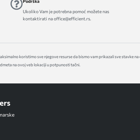
Podrška
Ukoliko Vam je potrebna pomoć možete nas
kontaktirati na office@efficient.rs.
 Maksimalno koristimo sve njegove resurse da bismo vam prikazali sve stavke na
meta na ovoj veb lokaciji u potpunosti tačni.
ers
unarske