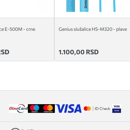
ice E-500M - crne
Genius slušalice HS-M320 - plave
RSD
1.100,00 RSD