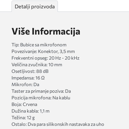
Detalji proizvoda
Više Informacija
Tip: Bubice sa mikrofonom
Povezivanje: Konektor, 3,5 mm
Frekventni opseg: 20 Hz - 20 kHz
Veličina zvučnika: 10 mm
Osetljivost: 88 dB
Impedansa: 16 Ω
Mikrofon: Da
Taster za primanje poziva: Da
Pozicija mikrofona: Na kablu
Boja: Crvena
Dužina kabla: 1,1 m
Težina: 12 g
Ostalo: Dva para silikonskih nastavaka za uho