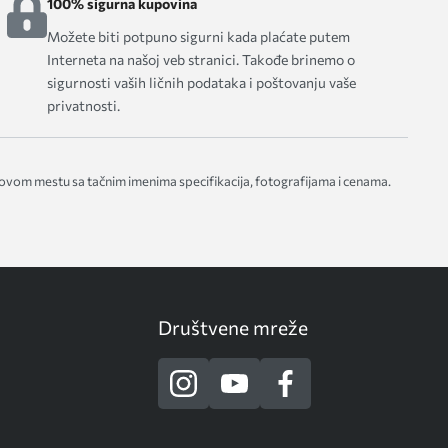
100% sigurna kupovina
Možete biti potpuno sigurni kada plaćate putem
Interneta na našoj veb stranici. Takođe brinemo o
sigurnosti vaših ličnih podataka i poštovanju vaše
privatnosti.
 ovom mestu sa tačnim imenima specifikacija, fotografijama i cenama.
Društvene mreže