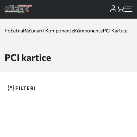
Početna
Računari I Komponente
Komponente
PCI Kartice
PCI kartice
FILTERI