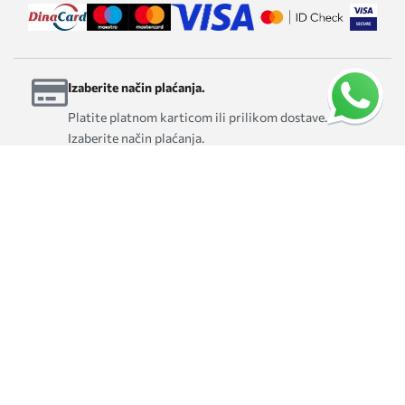
Izaberite način plaćanja.
Platite platnom karticom ili prilikom dostave.
Izaberite način plaćanja.
Podrška
Ukoliko Vam je potrebna pomoć možete nas
kontaktirati na office@efficient.rs.
100% sigurna kupovina
Možete biti potpuno sigurni kada plaćate putem
Interneta na našoj veb stranici. Takođe brinemo o
sigurnosti vaših ličnih podataka i poštovanju vaše
privatnosti.