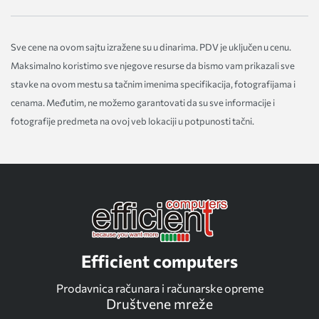
Sve cene na ovom sajtu izražene su u dinarima. PDV je uključen u cenu.
Maksimalno koristimo sve njegove resurse da bismo vam prikazali sve
stavke na ovom mestu sa tačnim imenima specifikacija, fotografijama i
cenama. Međutim, ne možemo garantovati da su sve informacije i
fotografije predmeta na ovoj veb lokaciji u potpunosti tačni.
Efficient computers
Prodavnica računara i računarske opreme
Društvene mreže