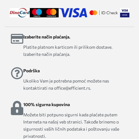
Izaberite način plaćanja.
Platite platnom karticom ili prilikom dostave.
Izaberite način plaćanja.
Podrška
Ukoliko Vam je potrebna pomoć možete nas
kontaktirati na office@efficient.rs.
100% sigurna kupovina
Možete biti potpuno sigurni kada plaćate putem
Interneta na našoj veb stranici. Takođe brinemo o
sigurnosti vaših ličnih podataka i poštovanju vaše
privatnosti.