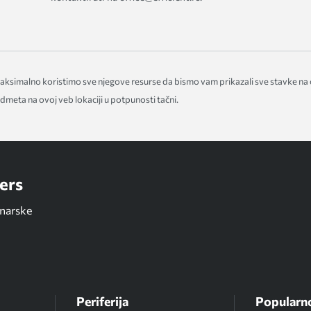
 Maksimalno koristimo sve njegove resurse da bismo vam prikazali sve stavke na
meta na ovoj veb lokaciji u potpunosti tačni.
ers
unarske
Periferija
Popularn