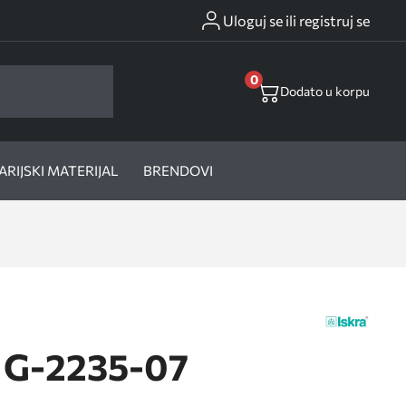
Uloguj se ili registruj se
0
Dodato u korpu
RIJSKI MATERIJAL
BRENDOVI
a G-2235-07