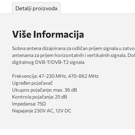
Detalji proizvoda
Više Informacija
Sobna antena dizajnirana za odličan prijem signala u zatvo
antenama za prijem horizontalnih i vertikalnih signala. D
digitalnog DVB-T/DVB-T2 signala
Frekvencija: 47-230 MHz, 470-862 MHz
Ugrađen pojačavač
Ukupno pojačanje: max. 36 dB
Kontrola pojačanja: 25 dB
Impedansa: 75Ω
Napajanje 230V AC, 12V DC