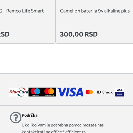
LG - Remco Life Smart
Camelion baterija 9v alkaline plus
RSD
300,00 RSD
Podrška
Ukoliko Vam je potrebna pomoć možete nas
kontaktirati na office@efficient.rs.