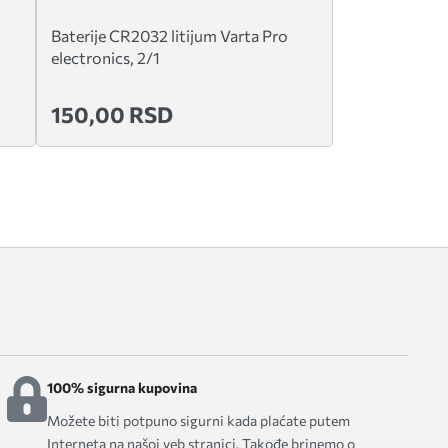
Baterije CR2032 litijum Varta Pro
electronics, 2/1
150,00 RSD
100% sigurna kupovina
Možete biti potpuno sigurni kada plaćate putem
Interneta na našoj veb stranici. Takođe brinemo o