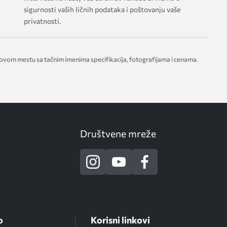
sigurnosti vaših ličnih podataka i poštovanju vaše
privatnosti.
 ovom mestu sa tačnim imenima specifikacija, fotografijama i cenama.
Društvene mreže
o
Korisni linkovi