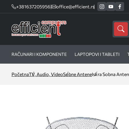
+381637205956
|
office@efficient.rs
RAČUNARI I KOMPONENTE
LAPTOPOVI I TABLETI
Početna
TV, Audio, Video
Sobne Antene
Iskra Sobna Ante