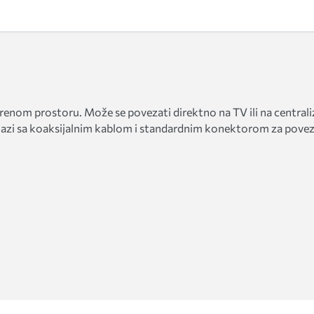
renom prostoru. Može se povezati direktno na TV ili na centraliz
olazi sa koaksijalnim kablom i standardnim konektorom za povezi