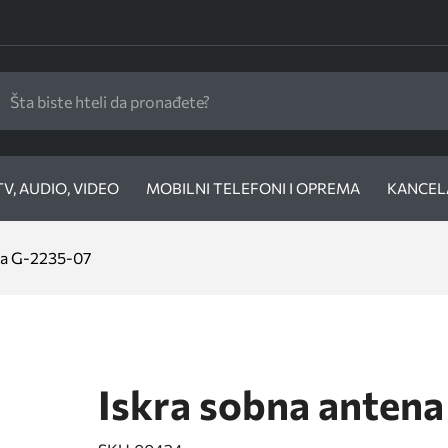
TV, AUDIO, VIDEO
MOBILNI TELEFONI I OPREMA
KANCELA
na G-2235-07
Iskra sobna anten