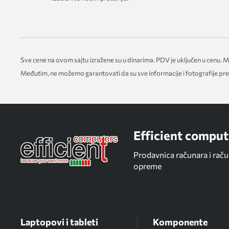
Sve cene na ovom sajtu izražene su u dinarima. PDV je uključen u cenu.
Međutim, ne možemo garantovati da su sve informacije i fotografije pred
Efficient comput
Prodavnica računara i rač
opreme
Laptopovi i tableti
Komponente