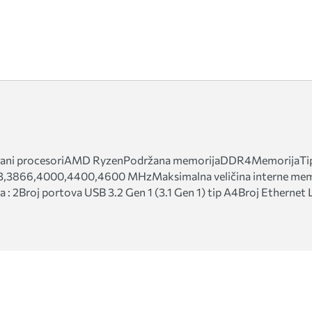
ani procesoriAMD RyzenPodržana memorijaDDR4MemorijaTip m
3866,4000,4400,4600 MHzMaksimalna veličina interne memo
 : 2Broj portova USB 3.2 Gen 1 (3.1 Gen 1) tip A4Broj Ethernet