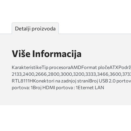
Detalji proizvoda
Više Informacija
KarakteristikeTip procesoraAMDFormat pločeATXPodrž
2133,2400,2666,2800,3000,3200,3333,3466,3600,3733,
RTL8111HKonektori na zadnjoj straniBroj USB 2.0 portova
portova: 1Broj HDMI portova : 1Eternet LAN