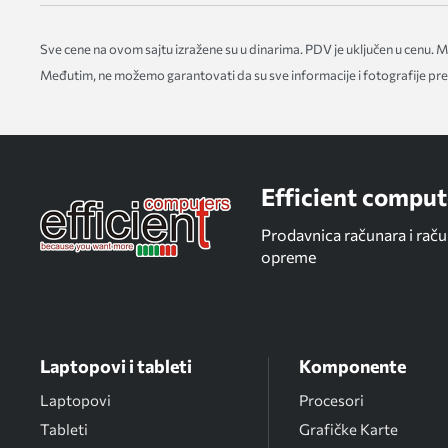
Sve cene na ovom sajtu izražene su u dinarima. PDV je uključen u cenu.
Međutim, ne možemo garantovati da su sve informacije i fotografije pred
Efficient comput
Prodavnica računara i rač
opreme
Laptopovi i tableti
Komponente
Laptopovi
Procesori
Tableti
Grafičke Karte