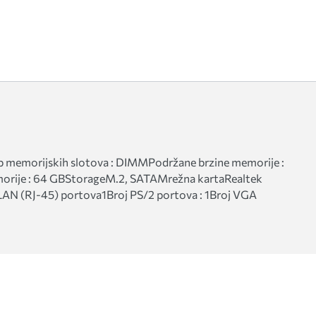
emorijskih slotova : DIMMPodržane brzine memorije :
rije : 64 GBStorageM.2, SATAMrežna kartaRealtek
 LAN (RJ-45) portova1Broj PS/2 portova : 1Broj VGA