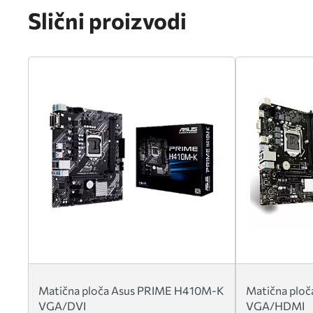
Slični proizvodi
Matična ploča Asus PRIME H410M-K
Matična ploč
VGA/DVI
VGA/HDMI