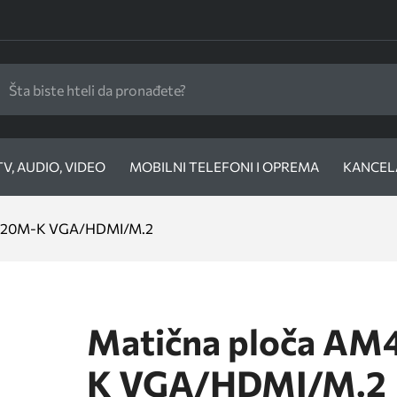
TV, AUDIO, VIDEO
MOBILNI TELEFONI I OPREMA
KANCELA
 A520M-K VGA/HDMI/M.2
Matična ploča AM
K VGA/HDMI/M.2