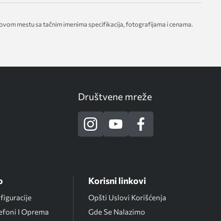
 ovom mestu sa tačnim imenima specifikacija, fotografijama i cenama.
Društvene mreže
o
Korisni linkovi
iguracije
Opšti Uslovi Korišćenja
efoni I Oprema
Gde Se Nalazimo