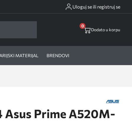
Uloguj se ili registruj se
0
Dodato u korpu
RIJSKI MATERIJAL
BRENDOVI
4 Asus Prime A520M-