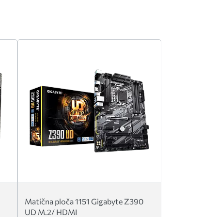
Matična ploča 1151 Gigabyte Z390
UD M.2/ HDMI