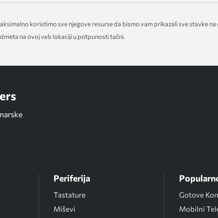
 Maksimalno koristimo sve njegove resurse da bismo vam prikazali sve stavke na
meta na ovoj veb lokaciji u potpunosti tačni.
ers
unarske
Periferija
Popularn
Tastature
Gotove Konf
Miševi
Mobilni Tel