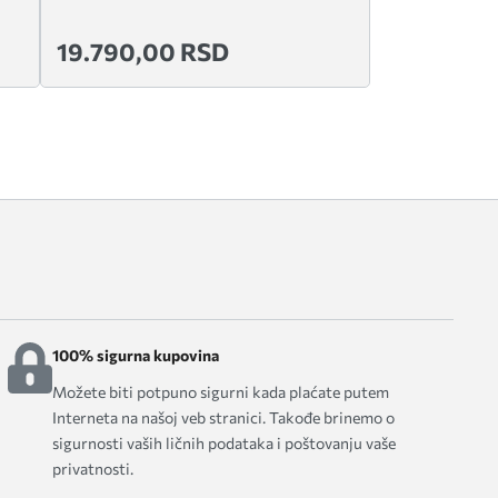
19.790,00 RSD
100% sigurna kupovina
Možete biti potpuno sigurni kada plaćate putem
Interneta na našoj veb stranici. Takođe brinemo o
sigurnosti vaših ličnih podataka i poštovanju vaše
privatnosti.