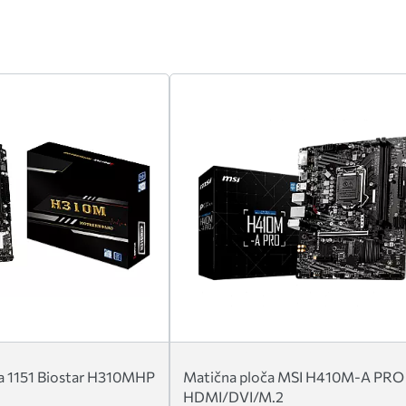
a 1151 Biostar H310MHP
Matična ploča MSI H410M-A PRO
HDMI/DVI/M.2