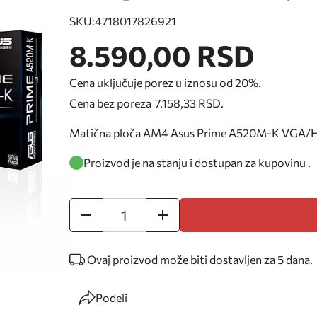
SKU:
4718017826921
8.590,00 RSD
Cena uključuje porez u iznosu od 20%.
Cena bez poreza
7.158,33 RSD
.
Matična ploča AM4 Asus Prime A520M-K VGA/
Proizvod je na stanju i dostupan za kupovinu .
Ovaj proizvod može biti dostavljen za
5
dana.
Podeli