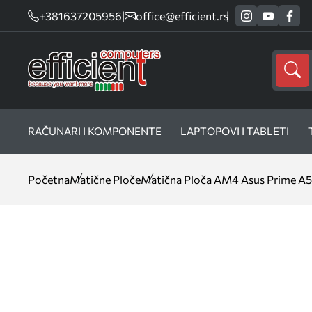
+381637205956
|
office@efficient.rs
RAČUNARI I KOMPONENTE
LAPTOPOVI I TABLETI
Početna
Matične Ploče
Matična Ploča AM4 Asus Prime